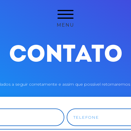
MENU
CONTATO
dados a seguir corretamente e assim que possível retornarem
TELEFONE